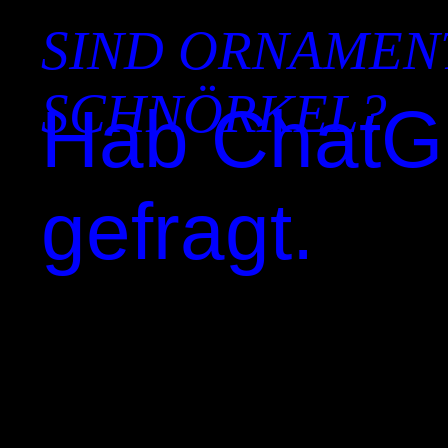
SIND ORNAMEN
SCHNÖRKEL?
Hab Chat
gefragt.